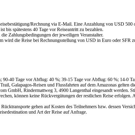
 Reisebestätigung/Rechnung via E-Mail. Eine Anzahlung von USD 500 od
st bis spätestens 40 Tage vor Reiseantritt zu bezahlen.
die Zahlungsbedingungen der jeweiligen Veranstalter.
, dem wird die Reise bei Rechnungsstellung von USD in Euro oder 
; 90-40 Tage vor Abflug: 40 %; 39-15 Tage vor Abflug: 60 %; 14-0 Ta
Trail, Galapagos-Reisen und Flussfahrten auf dem Amazonas gelten die
om GmbH, Rindermattweg 3, 4900 Langenthal eingesandt werden. Sticht
chen, können keine Rückvergütungen der restlichen Reise erfolgen. Al
e Rücktransporte gehen auf Kosten des Teilnehmers bzw. dessen Versic
isedestination und Art der Reise auf Anfrage.