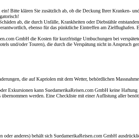
n ein! Bitte klären Sie zusätzlich ab, ob die Deckung Ihrer Kranken- un
gatorisch!
häden ab, die durch Unfälle, Krankheiten oder Diebstähle entstanden
t verantwortlich, ebenso für das pünktliche Eintreffen am Zielflughafen
n.com GmbH die Kosten für kurzfristige Umbuchungen bei verspäteter 
otels und/oder Touren), die durch die Verspätung nicht in Anspruch g
erungen, die auf Kapriolen mit dem Wetter, behördlichen Massnahmen,
ge oder Exkursionen kann SuedamerikaReisen.com GmbH keine Haftung
 übernommen werden. Eine Checkliste mit einer Auflistung aller benöti
hen oder anderes) behält sich SuedamerikaReisen.com GmbH ausdrücklic