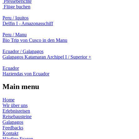
Presseberichte
Flüge buchen
Peru / Iquitos
Delfin I - Amazonasschiff
Peru / Manu
Bio Trip von Cusco in den Manu
Ecuador / Galapagos
Galapagos Katamaran Archipel I / Superior +
Ecuador
Haziendas von Ecuador
Main menu
Home
Wir über uns
Erlebnisreisen
Reisebausteine
Galapagos
Feedbacks
Kontakt
Häufige Fragen