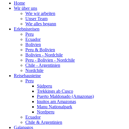
Home
Wir über uns
Wie wir arbeiten
Unser Team
Wie alles begann
Erlebnisreisen
Peru
Ecuador
Bolivien
Peru & Bolivien
Bolivien - Nordchile
Peru - Bolivien - Nordchile
Chile - Argentinien
Nordchile
Reisebausteine
Peru
Südperu
Trekkings ab Cusco
Puerto Maldonado (Amazonas)
Iquitos am Amazonas
Manu Nationalpark
Nordperu
Ecuador
Chile & Argentinien
Galapagos