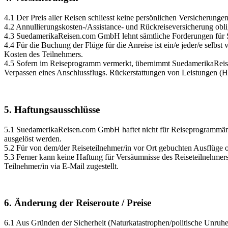
4.1 Der Preis aller Reisen schliesst keine persönlichen Versicherunge
4.2 Annullierungskosten-/Assistance- und Rückreiseversicherung obli
4.3 SuedamerikaReisen.com GmbH lehnt sämtliche Forderungen für Sc
4.4 Für die Buchung der Flüge für die Anreise ist ein/e jeder/e selbs
Kosten des Teilnehmers.
4.5 Sofern im Reiseprogramm vermerkt, übernimmt SuedamerikaReise
Verpassen eines Anschlussflugs. Rückerstattungen von Leistungen (H
5. Haftungsausschlüsse
5.1 SuedamerikaReisen.com GmbH haftet nicht für Reiseprogrammänd
ausgelöst werden.
5.2 Für von dem/der Reiseteilnehmer/in vor Ort gebuchten Ausflü
5.3 Ferner kann keine Haftung für Versäumnisse des Reiseteilnehmers
Teilnehmer/in via E-Mail zugestellt.
6. Änderung der Reiseroute / Preise
6.1 Aus Gründen der Sicherheit (Naturkatastrophen/politische Unru