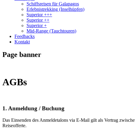
Schiffsreisen für Galapagos
Erlebnistrekking (Inselhüpfen)
Superior +++
Superior ++
Superior +
Mid-Range (Tauchtouren)
Feedbacks
Kontakt
Page banner
AGBs
1. Anmeldung / Buchung
Das Einsenden des Anmeldetalons via E-Mail gilt als Vertrag zwisc
Reiseofferte.