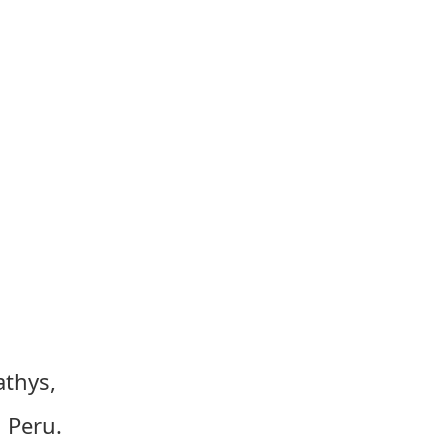
athys,
n Peru.