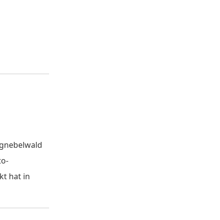
rgnebelwald
to-
kt hat in