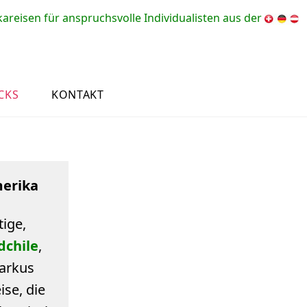
Schweiz
reisen für anspruchsvolle Individualisten aus der
CKS
KONTAKT
merika
tige,
dchile
,
arkus
se, die