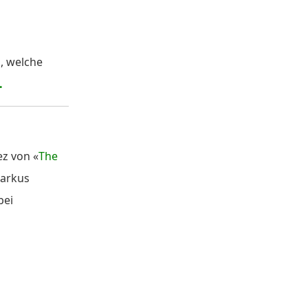
, welche
.
ez von «
The
Markus
bei