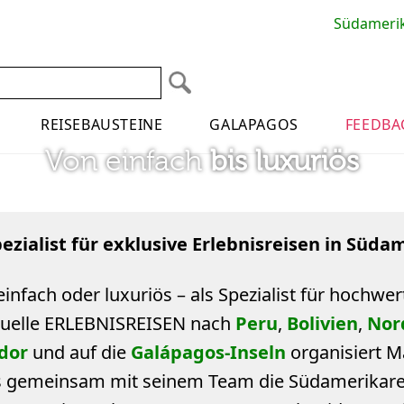
Südamerika
earch
Facebook
REISEBAUSTEINE
GALAPAGOS
FEEDBA
Von einfach
bis luxuriös
pezialist für exklusive Erlebnisreisen in Süda
infach oder luxuriös – als Spezialist für hochwer
duelle ERLEBNISREISEN nach
Peru
,
Bolivien
,
Nor
dor
und auf die
Galápagos-Inseln
organisiert M
 gemeinsam mit seinem Team die Südamerikarei