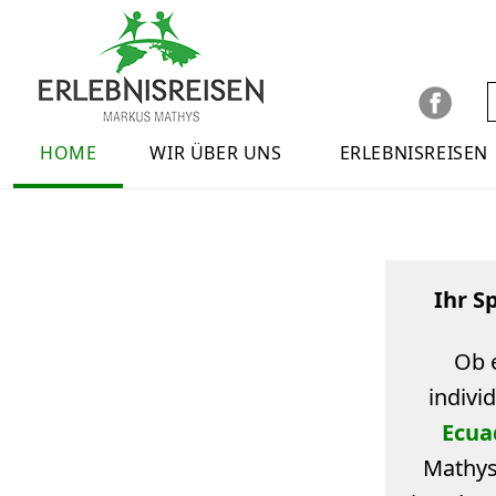
Direkt zum Inhalt
Social
S
Main menu
HOME
WIR ÜBER UNS
ERLEBNISREISEN
Ihr S
Ob e
indivi
Ecua
Mathys