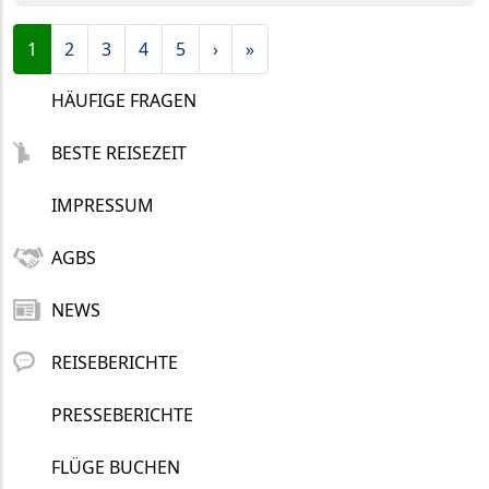
Seitennummerierung
Aktuelle Seite
Page
Page
Page
Page
weiter
Ende
1
2
3
4
5
›
»
HÄUFIGE FRAGEN
BESTE REISEZEIT
IMPRESSUM
AGBS
NEWS
REISEBERICHTE
PRESSEBERICHTE
FLÜGE BUCHEN